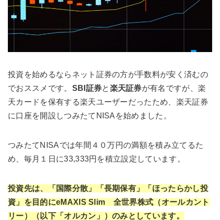
投資を始めるならネット証券の方が手数料が安く済むの
でおススメです。
SBI証券
と
楽天証券
が有名ですが、楽
天カードを保有する楽天ユーザーだったため、楽天証券
に口座を開設しつみたてNISAを始めました。
つみたてNISAでは年間４０万円の満額を積み立てるた
め、毎月１日に33,333円を積立設定しています。
投資先は、「国際分散」「長期保有」「ほったらかし投
資」を目的にeMAXIS Slim 全世界株式（オールカント
リー）（以下「オルカン」）のみとしています。