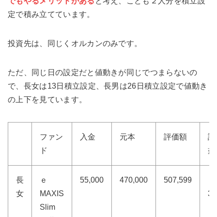
でもやるメリットがある
と考え、こども２人分を積立設
定で積み立てています。
投資先は、同じくオルカンのみです。
ただ、同じ日の設定だと値動きが同じでつまらないの
で、長女は13日積立設定、長男は26日積立設定で値動き
の上下を見ています。
ファン
入金
元本
評価額
評
ド
益
長
ｅ
55,000
470,000
507,599
＋
女
MAXIS
37
Slim