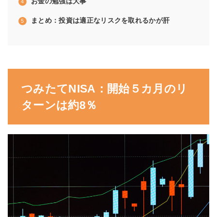
お金の勉強は大事
まとめ：投資は適正なリスクを取れるかが肝
つみたてNISA：開始５カ月のリ
ターンは約8％